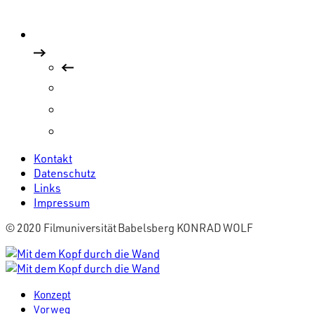
Vorführung von Long Days
Künstlerische Forschung
Soziale Intervention
16mm Bolex
360 Grad
Kontakt
Datenschutz
Links
Impressum
© 2020 Filmuniversität Babelsberg KONRAD WOLF
Konzept
Vorweg