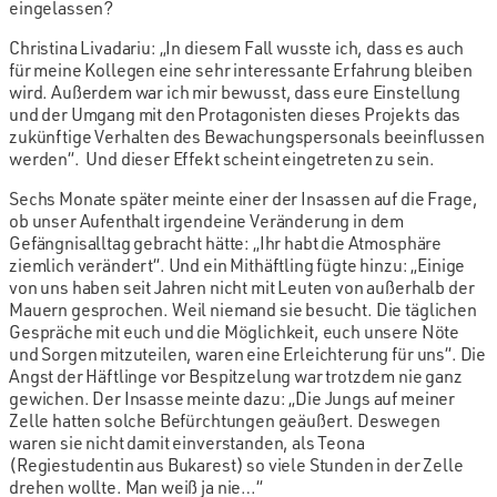
eingelassen?
Christina Livadariu: „In diesem Fall wusste ich, dass es auch
für meine Kollegen eine sehr interessante Erfahrung bleiben
wird. Außerdem war ich mir bewusst, dass eure Einstellung
und der Umgang mit den Protagonisten dieses Projekts das
zukünftige Verhalten des Bewachungspersonals beeinflussen
werden“. Und dieser Effekt scheint eingetreten zu sein.
Sechs Monate später meinte einer der Insassen auf die Frage,
ob unser Aufenthalt irgendeine Veränderung in dem
Gefängnisalltag gebracht hätte: „Ihr habt die Atmosphäre
ziemlich verändert“. Und ein Mithäftling fügte hinzu: „Einige
von uns haben seit Jahren nicht mit Leuten von außerhalb der
Mauern gesprochen. Weil niemand sie besucht. Die täglichen
Gespräche mit euch und die Möglichkeit, euch unsere Nöte
und Sorgen mitzuteilen, waren eine Erleichterung für uns“. Die
Angst der Häftlinge vor Bespitzelung war trotzdem nie ganz
gewichen. Der Insasse meinte dazu: „Die Jungs auf meiner
Zelle hatten solche Befürchtungen geäußert. Deswegen
waren sie nicht damit einverstanden, als Teona
(Regiestudentin aus Bukarest) so viele Stunden in der Zelle
drehen wollte. Man weiß ja nie…“