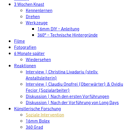
3 Wochen Knast
Kennenlernen
Drehen
Werkzeuge
16mm DIY – Anleitung
360° – Technische Hintergründe
Filme
Fotografien
6 Monate später
Wiedersehen
Reaktionen
Interview | Christina Livadariu (stellv.
Anstaltsleiterin)
Interview | Claudiu Onofrei (Oberwärter) & Ovidiu
Fecior (Sozialarbeiter)
Diskussion | Nach den ersten Vorführungen
Diskussion | Nach der Vorführung von Long Days
Künstlerische Forschung
Soziale Intervention
16mm Bolex
360 Grad