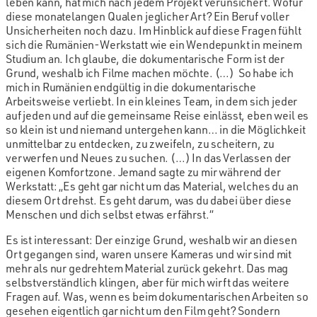
leben kann, hat mich nach jedem Projekt verunsichert. Wofür
diese monatelangen Qualen jeglicher Art? Ein Beruf voller
Unsicherheiten noch dazu. Im Hinblick auf diese Fragen fühlt
sich die Rumänien-Werkstatt wie ein Wendepunkt in meinem
Studium an. Ich glaube, die dokumentarische Form ist der
Grund, weshalb ich Filme machen möchte. (…) So habe ich
mich in Rumänien endgültig in die dokumentarische
Arbeitsweise verliebt. In ein kleines Team, in dem sich jeder
auf jeden und auf die gemeinsame Reise einlässt, eben weil es
so klein ist und niemand untergehen kann… in die Möglichkeit
unmittelbar zu entdecken, zu zweifeln, zu scheitern, zu
verwerfen und Neues zu suchen. (…) In das Verlassen der
eigenen Komfortzone. Jemand sagte zu mir während der
Werkstatt: „Es geht gar nicht um das Material, welches du an
diesem Ort drehst. Es geht darum, was du dabei über diese
Menschen und dich selbst etwas erfährst.“
Es ist interessant: Der einzige Grund, weshalb wir an diesen
Ort gegangen sind, waren unsere Kameras und wir sind mit
mehr als nur gedrehtem Material zurück gekehrt. Das mag
selbstverständlich klingen, aber für mich wirft das weitere
Fragen auf. Was, wenn es beim dokumentarischen Arbeiten so
gesehen eigentlich gar nicht um den Film geht? Sondern