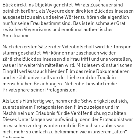
Blick direkt ins Objektiv gerichtet. Wir als Zuschauer sind
peinlich berührt, als Voyeure dem direkten Blick des Insassen
ausgesetzt zu sein und seine Wörter zu hören die eigentlich
nur für seine Frau bestimmt sind. Das ist ein schmaler Grat
zwischen Voyeurismus und emotional authentischer
Anteilnahme.
Nach den ersten Sätzen der Videobotschaft wird die Tonspur
stumm geschaltet. Wir können nur zuschauen wie der
zärtliche Blick des Insassen die Frau trifft und uns vorstellen,
was er ihr weiterhin mitteilen wird. Mit diesem künstlerischen
Eingriff verlässt auch hier der Film das reine Dokumentieren
und erzählt universell von der Liebe und der Tragik in
menschlichen Beziehungen. Nebenbei bewahrt er die
Privatsphäre seiner Protagonisten.
Als Leo’s Film fertig war, nahm er die Schwierigkeit auf sich,
zuerst seinem Protagonisten den Film zu zeigen und im
Nachhinein um Erlaubnis für die Veröffentlichung zu bitten.
Dieses Unterfangen war aufwändig, denn der Protagonist war
inzwischen verlegt worden und die Besuchserlaubnis war
nicht mehr so einfach zu bekommen wie in unserem „alten“
Gefängnis.