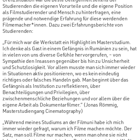
Studierenden die eigenen Vorurteile und die eigene Position
als Filmstudierender und Mensch zu hinterfragen, eine
prägende und notwendige Erfahrung für diese werdenden
Filmemacher*innen. Dazu zwei Erfahrungsberichte von
Studierenden:
„Für mich war die Werkstatt ein Highlight im Masterstudium.
Ich denke als Gast in einem Gefängnis in Rumänien zu sein, hat
in vielen von uns diverse Gefühle hervorgerufen, – von
Sympathie den Insassen gegenüber bis hin zu Unsicherheit
und Schutzlosigkeit. Vor allem musste man sich immer wieder
in Situationen aktiv positionieren, wo es kein eindeutig
richtiges oder falsches Handeln gab. Man beginnt über das
Gefängnis als Institution zu reflektieren, über
Benachteiligungen und Privilegien, über
zwischenmenschliche Beziehungen und vor allem über die
eigene Arbeit als Dokumentarfilmer.” (Jonas Römmig,
Masterstudiengang Cinematography)
„Während meines Studiums an der Filmuni habe ich mich
immer wieder gefragt, warum ich Filme machen möchte. Der
Satz, man soll Filme nur machen, wenn man ohne sie nicht