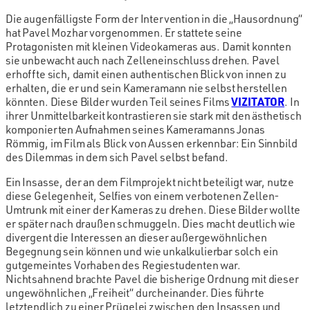
Die augenfälligste Form der Intervention in die „Hausordnung“
hat Pavel Mozhar vorgenommen. Er stattete seine
Protagonisten mit kleinen Videokameras aus. Damit konnten
sie unbewacht auch nach Zelleneinschluss drehen. Pavel
erhoffte sich, damit einen authentischen Blick von innen zu
erhalten, die er und sein Kameramann nie selbst herstellen
könnten. Diese Bilder wurden Teil seines Films
VIZITATOR
. In
ihrer Unmittelbarkeit kontrastieren sie stark mit den ästhetisch
komponierten Aufnahmen seines Kameramanns Jonas
Römmig, im Film als Blick von Aussen erkennbar: Ein Sinnbild
des Dilemmas in dem sich Pavel selbst befand.
Ein Insasse, der an dem Filmprojekt nicht beteiligt war, nutze
diese Gelegenheit, Selfies von einem verbotenen Zellen-
Umtrunk mit einer der Kameras zu drehen. Diese Bilder wollte
er später nach draußen schmuggeln. Dies macht deutlich wie
divergent die Interessen an dieser außergewöhnlichen
Begegnung sein können und wie unkalkulierbar solch ein
gutgemeintes Vorhaben des Regiestudenten war.
Nichtsahnend brachte Pavel die bisherige Ordnung mit dieser
ungewöhnlichen „Freiheit“ durcheinander. Dies führte
letztendlich zu einer Prügelei zwischen den Insassen und