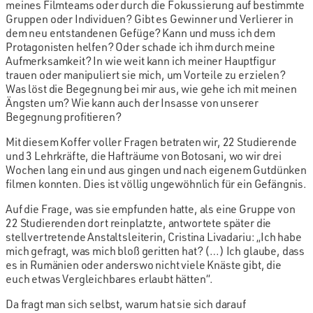
meines Filmteams oder durch die Fokussierung auf bestimmte
Gruppen oder Individuen? Gibt es Gewinner und Verlierer in
dem neu entstandenen Gefüge? Kann und muss ich dem
Protagonisten helfen? Oder schade ich ihm durch meine
Aufmerksamkeit? In wie weit kann ich meiner Hauptfigur
trauen oder manipuliert sie mich, um Vorteile zu erzielen?
Was löst die Begegnung bei mir aus, wie gehe ich mit meinen
Ängsten um? Wie kann auch der Insasse von unserer
Begegnung profitieren?
Mit diesem Koffer voller Fragen betraten wir, 22 Studierende
und 3 Lehrkräfte, die Hafträume von Botosani, wo wir drei
Wochen lang ein und aus gingen und nach eigenem Gutdünken
filmen konnten. Dies ist völlig ungewöhnlich für ein Gefängnis.
Auf die Frage, was sie empfunden hatte, als eine Gruppe von
22 Studierenden dort reinplatzte, antwortete später die
stellvertretende Anstaltsleiterin, Cristina Livadariu: „Ich habe
mich gefragt, was mich bloß geritten hat? (…) Ich glaube, dass
es in Rumänien oder anderswo nicht viele Knäste gibt, die
euch etwas Vergleichbares erlaubt hätten“.
Da fragt man sich selbst, warum hat sie sich darauf