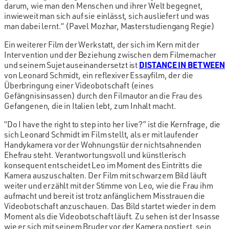
darum, wie man den Menschen und ihrer Welt begegnet,
inwieweit man sich auf sie einlässt, sich ausliefert und was
man dabei lernt.“ (Pavel Mozhar, Masterstudiengang Regie)
Ein weiterer Film der Werkstatt, der sich im Kern mit der
Intervention und der Beziehung zwischen dem Filmemacher
und seinem Sujet auseinandersetzt ist
DISTANCE IN BETWEEN
von Leonard Schmidt, ein reflexiver Essayfilm, der die
Überbringung einer Videobotschaft (eines
Gefängnisinsassen) durch den Filmautor an die Frau des
Gefangenen, die in Italien lebt, zum Inhalt macht.
“Do I have the right to step into her live?” ist die Kernfrage, die
sich Leonard Schmidt im Film stellt, als er mit laufender
Handykamera vor der Wohnungstür der nichtsahnenden
Ehefrau steht. Verantwortungsvoll und künstlerisch
konsequent entscheidet Leo im Moment des Eintritts die
Kamera auszuschalten. Der Film mit schwarzem Bild läuft
weiter und erzählt mit der Stimme von Leo, wie die Frau ihm
aufmacht und bereit ist trotz anfänglichem Misstrauen die
Videobotschaft anzuschauen. Das Bild startet wieder in dem
Moment als die Videobotschaft läuft. Zu sehen ist der Insasse
wie er sich mit seinem Bruder vor der Kamera postiert, sein