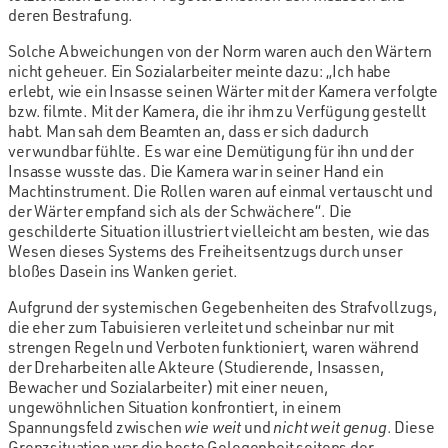
deren Bestrafung.
Solche Abweichungen von der Norm waren auch den Wärtern
nicht geheuer. Ein Sozialarbeiter meinte dazu: „Ich habe
erlebt, wie ein Insasse seinen Wärter mit der Kamera verfolgte
bzw. filmte. Mit der Kamera, die ihr ihm zu Verfügung gestellt
habt. Man sah dem Beamten an, dass er sich dadurch
verwundbar fühlte. Es war eine Demütigung für ihn und der
Insasse wusste das. Die Kamera war in seiner Hand ein
Machtinstrument. Die Rollen waren auf einmal vertauscht und
der Wärter empfand sich als der Schwächere“. Die
geschilderte Situation illustriert vielleicht am besten, wie das
Wesen dieses Systems des Freiheitsentzugs durch unser
bloßes Dasein ins Wanken geriet.
Aufgrund der systemischen Gegebenheiten des Strafvollzugs,
die eher zum Tabuisieren verleitet und scheinbar nur mit
strengen Regeln und Verboten funktioniert, waren während
der Dreharbeiten alle Akteure (Studierende, Insassen,
Bewacher und Sozialarbeiter) mit einer neuen,
ungewöhnlichen Situation konfrontiert, in einem
Spannungsfeld zwischen
wie weit
und
nicht weit genug
. Diese
Grenzsituation war die beste Gelegenheit seitens der