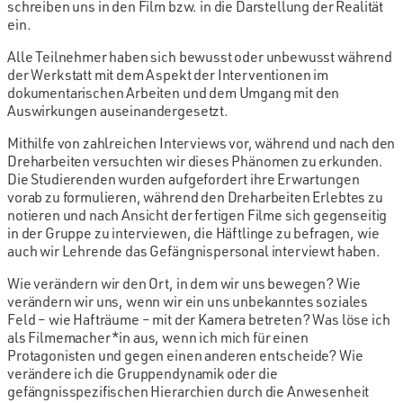
schreiben uns in den Film bzw. in die Darstellung der Realität
ein.
Alle Teilnehmer haben sich bewusst oder unbewusst während
der Werkstatt mit dem Aspekt der Interventionen im
dokumentarischen Arbeiten und dem Umgang mit den
Auswirkungen auseinandergesetzt.
Mithilfe von zahlreichen Interviews vor, während und nach den
Dreharbeiten versuchten wir dieses Phänomen zu erkunden.
Die Studierenden wurden aufgefordert ihre Erwartungen
vorab zu formulieren, während den Dreharbeiten Erlebtes zu
notieren und nach Ansicht der fertigen Filme sich gegenseitig
in der Gruppe zu interviewen, die Häftlinge zu befragen, wie
auch wir Lehrende das Gefängnispersonal interviewt haben.
Wie verändern wir den Ort, in dem wir uns bewegen? Wie
verändern wir uns, wenn wir ein uns unbekanntes soziales
Feld – wie Hafträume – mit der Kamera betreten? Was löse ich
als Filmemacher*in aus, wenn ich mich für einen
Protagonisten und gegen einen anderen entscheide? Wie
verändere ich die Gruppendynamik oder die
gefängnisspezifischen Hierarchien durch die Anwesenheit